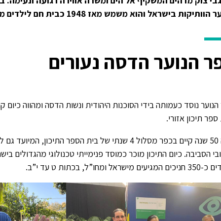
בי צוק מדהים המשקיף אל הים ומשרה אווירה רגועה ונעימה. 
וותיקות בישראל והוא משמש מאז 1948 כבית חם לילדים מרחבי החברה הישראלית.
ר הנוער הדסה נעורים
הנוער נוסד כעמותה בידי הסוכנות היהודית ונשות הדסה ומהווה כיום 
 ספר תיכון אזורי.
מזה 50 שנה קיים בכפר מסלול 4 שנתי של בית הספר התיכון
בי הסביבה. כיום התיכון מוכר כמוסד פנימייתי טכנולוגי מהגדולים ביש
יעים מישראל ומחו”ל, בכתות ט עד י”ב.