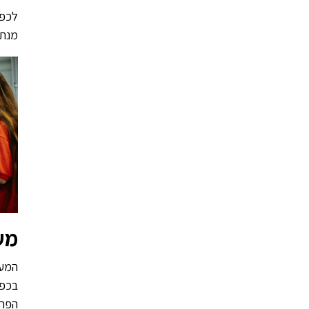
לכפר
מנת 
מע
המער
בכפר
הפרט