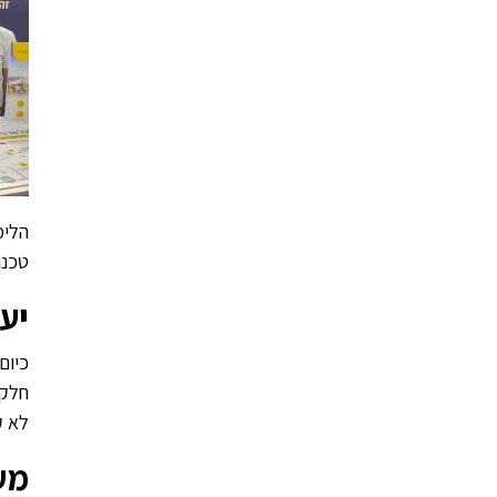
הלימ
טכנו
יע
כיום
חלק 
לא ק
מע