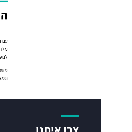
הי
עם ה
מלחמ
לנוע
ונמצ
צרו איתנו