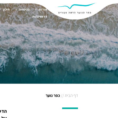
אודות
פנימייה
תיכון
דרושים/ות
דף הבית
//
כפר נוער
הדסה