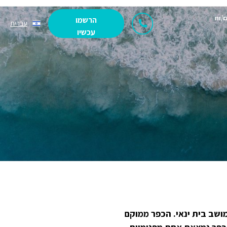
ם/ות
הרשמו
עברית
עכשיו
מושב בית ינאי. הכפר ממוקם