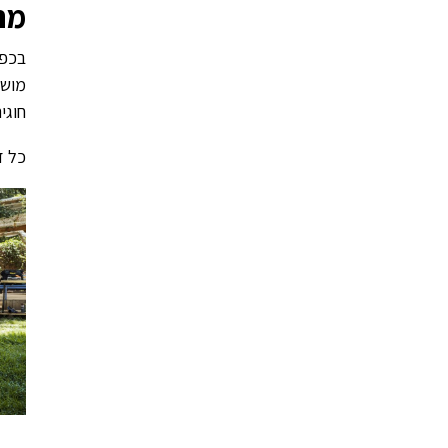
מה
בכפר
מושק
חוגי
כל ז