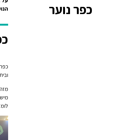
על ג
כפר נוער
הנוער ה
כפ
כפר 
ובית
מישו
לומדים כ-350 חניכים המג