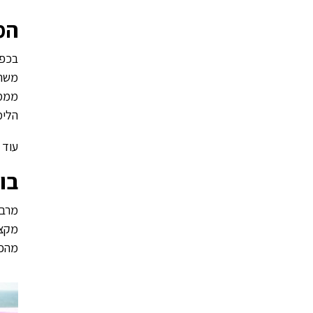
המ
בכפר
משתת
מממש
הלימ
עוד 
בו
מרבי
מקצו
מהפנ